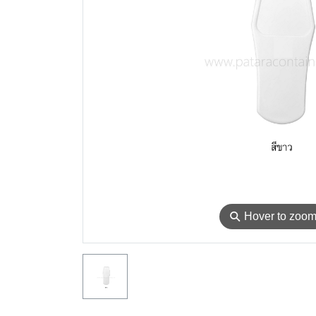
⚲
Hover to zoo