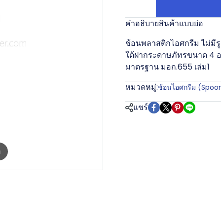
คำอธิบายสินค้าแบบย่อ
ช้อนพลาสติกไอศกรีม ไม่มีรู
ใต้ฝากระดาษภัทรขนาด 4 ออ
มาตรฐาน มอก.655 เล่ม1
หมวดหมู่:
ช้อนไอศกรีม (Spoo
แชร์
m