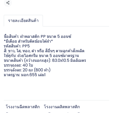
แชร์
รายละเอียดสินค้า
ชื่อสินค้า: ฝาพลาสติก PP ขนาด 5 ออนซ์
*มีเดือย สำหรับติดช้อนใต้ฝา*
รหัสสินค้า: PP5
สี: ขาว, ใส, ทอง, ดำ หรือ สีอื่นๆ ตามลูกค้าสั่งผลิต
ใช้คู่กับ: ถ้วยไอศกรีม ขนาด 5 ออนซ์มาตรฐาน
ขนาดสินค้า (กว้างนอกxสูง): 83.0x10.5 มิลลิเมตร
บรรจุถุงละ: 40 ใบ
บรรจุลังละ: 20 ถุง (800 ฝา)
มาตรฐาน: มอก.655 เล่ม1
โรงงานฉีดพลาสติก
โรงงานผลิตพลาสติก